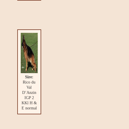
Sire:
Rico du
Val
D’Anzin
IGP 2
KKl H &
E normal