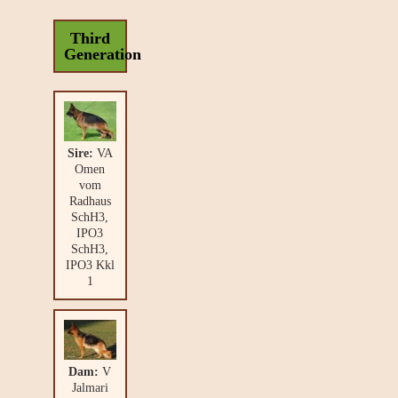
Third
Generation
Sire:
VA
Omen
vom
Radhaus
SchH3,
IPO3
SchH3,
IPO3 Kkl
1
Dam:
V
Jalmari