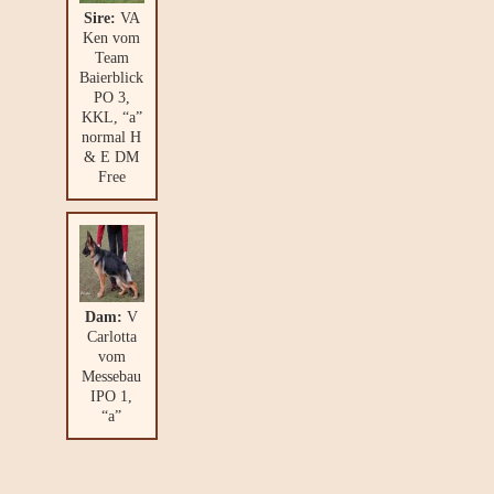
Sire:
VA
Ken vom
Team
Baierblick
PO 3,
KKL, “a”
normal H
& E DM
Free
Dam:
V
Carlotta
vom
Messebau
IPO 1,
“a”