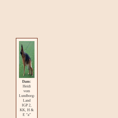
Dam:
Heidi
vom
Lundborg-
Land
IGP 2,
KK, H &
E “a”