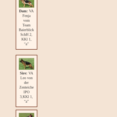
Dam:
VA
Fenja
vom
Team
Baierblick
SchH 2,
KKl 1,
“a”
Sire:
VA
Leo von
der
Zenteiche
IPO
3,KKl 1,
“a”