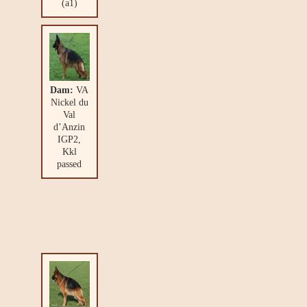
(a1)
Dam:
VA
Nickel du
Val
d’Anzin
IGP2,
Kkl
passed