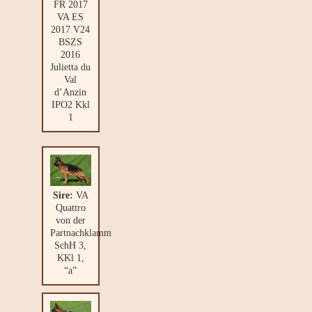
FR 2017
VA ES
2017 V24
BSZS
2016
Julietta du
Val
d’Anzin
IPO2 Kkl
1
Sire:
VA
Quattro
von der
Partnachklamm
SchH 3,
KKl 1,
“a”