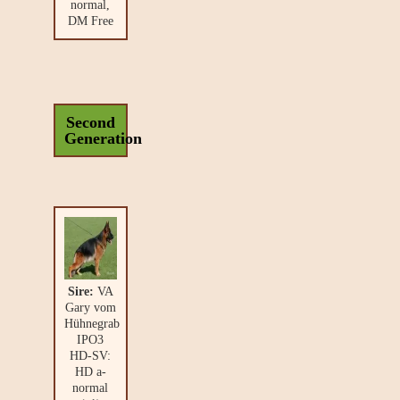
normal,
DM Free
Second
Generation
Sire:
VA
Gary vom
Hühnegrab
IPO3
HD-SV:
HD a-
normal