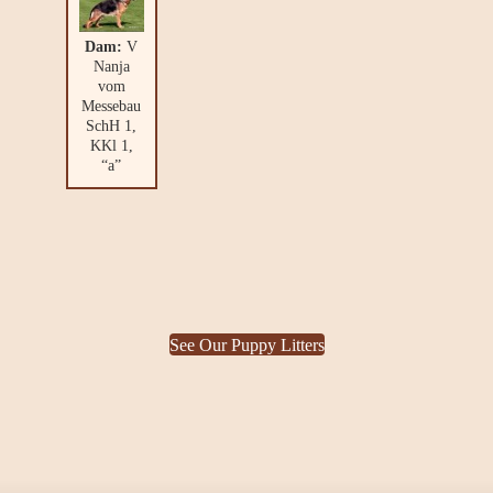
Dam:
V
Nanja
vom
Messebau
SchH 1,
KKl 1,
“a”
See Our Puppy Litters