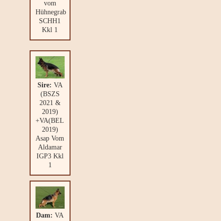
vom
Hühnegrab
SCHH1
Kkl 1
Sire:
VA
(BSZS
2021 &
2019)
+VA(BEL
2019)
Asap Vom
Aldamar
IGP3 Kkl
1
Dam:
VA